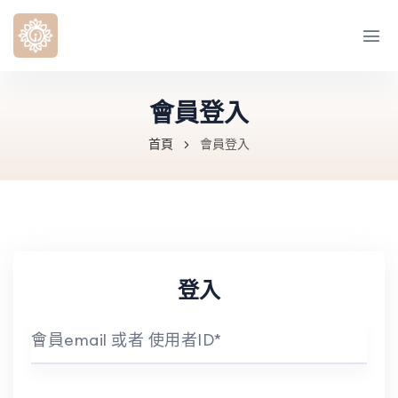
會員登入
首頁
會員登入
登入
會員email 或者 使用者ID*